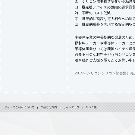
① シリコン需要構造変化や高精度
1) 最先端デバイスの微細化要求品
2) 不断のコスト低減
② 世界的に割高な電力料金への対
③ 継続的成長を実現する安定的収
半導体産業の中長期的な発展のため
原材料メーカーや半導体メーカーと
半導体産業ひいては我国ハイテク産
必要不可欠な材料を担う当シリコン
引き続きご支援を賜りたくお願い申
2015年シリコンシリコン部会集計
サイトのご利用について
学生むけ案内
サイトマップ
リンク集