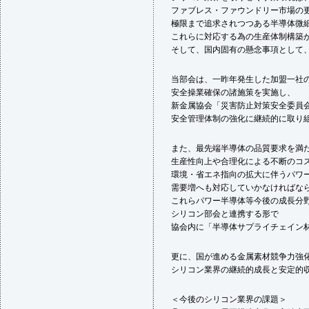
ファブレス・ファウンドリー市場の
極限まで追求されつつある半導体微
これらに対応する為の生産体制構築
そして、国内固有の懸念事項として
当部会は、一昨年発生した加盟一社
安全操業確保の諸施策を実施し、
新金属協会「災害防止対策安全委員
安全管理体制の強化に継続的に取り
また、最先端半導体の品質要求を満
生産性向上や合理化による不断のコ
環境・省エネ指向の拡大に伴うパワ
需要増へも対応していかなければな
これらパワー半導体等今後の成長分
シリコン部会と連携する形で
協会内に「半導体サプライチェイン
更に、国が進める金属素材競争力強
シリコン業界の継続的成長と安定的
＜今後のシリコン業界の課題＞