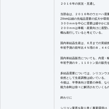
２０１６年の状況・見通し
当部会は、２０１６年のウエーハ需
2Xnm以細の先端品需要の拡大や環
３００ｍｍを中心に需要は緩やかに
２００ｍｍは車載・産業向けに底堅
概ね進行していると考えている。
国内単結晶生産は、６月までの実績
年初予測の前年比４％増の８，４４
国内単結晶販売についても、内需・
年初予測の９，１１０トン並の販売
多結晶需要については、シリコンウ
依然として生産調整は続いている。
今後は、半導体向け需要の伸長、な
能力余剰は徐々に解消されていくも
終わりに
シリコン業界を取り巻く事業環境は