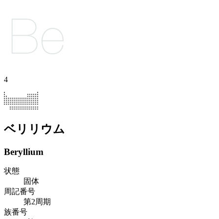
4
ベリリウム
Beryllium
状態
固体
周記番号
第2周期
族番号