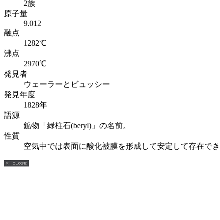
2族
原子量
9.012
融点
1282℃
沸点
2970℃
発見者
ウェーラーとビュッシー
発見年度
1828年
語源
鉱物「緑柱石(beryl)」の名前。
性質
空気中では表面に酸化被膜を形成して安定して存在でき