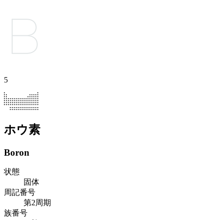
5
ホウ素
Boron
状態
固体
周記番号
第2周期
族番号