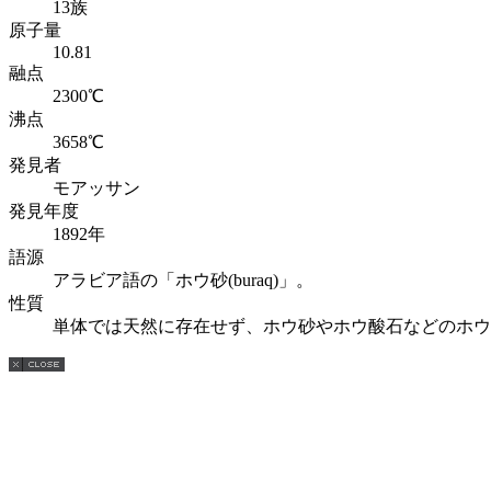
13族
原子量
10.81
融点
2300℃
沸点
3658℃
発見者
モアッサン
発見年度
1892年
語源
アラビア語の「ホウ砂(buraq)」。
性質
単体では天然に存在せず、ホウ砂やホウ酸石などのホウ