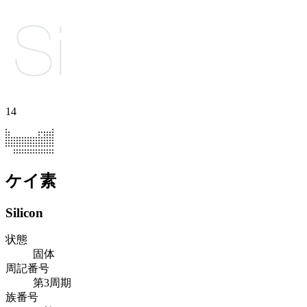
14
ケイ素
Silicon
状態
固体
周記番号
第3周期
族番号