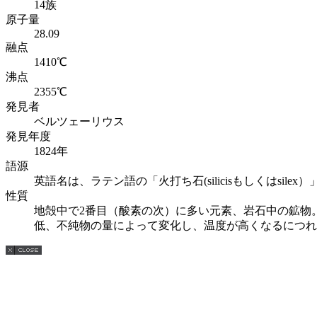
14族
原子量
28.09
融点
1410℃
沸点
2355℃
発見者
ベルツェーリウス
発見年度
1824年
語源
英語名は、ラテン語の「火打ち石(silicisもしくはsilex
性質
地殻中で2番目（酸素の次）に多い元素、岩石中の鉱物
低、不純物の量によって変化し、温度が高くなるにつれ