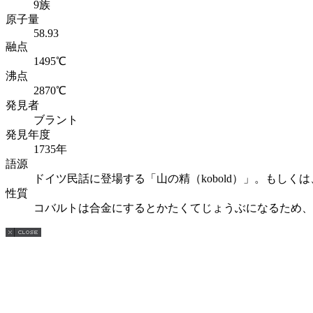
9族
原子量
58.93
融点
1495℃
沸点
2870℃
発見者
ブラント
発見年度
1735年
語源
ドイツ民話に登場する「山の精（kobold）」。もしくは、
性質
コバルトは合金にするとかたくてじょうぶになるため、