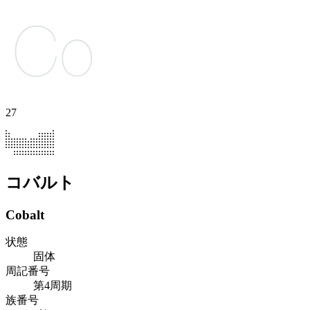
27
コバルト
Cobalt
状態
固体
周記番号
第4周期
族番号