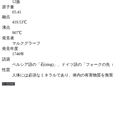
12族
原子量
65.41
融点
419.53℃
沸点
907℃
発見者
マルクグラーフ
発見年度
1746年
語源
ペルシア語の「石(sing)」、ドイツ語の「フォークの先（
性質
人体には必須なミネラルであり、体内の有害物質を無害