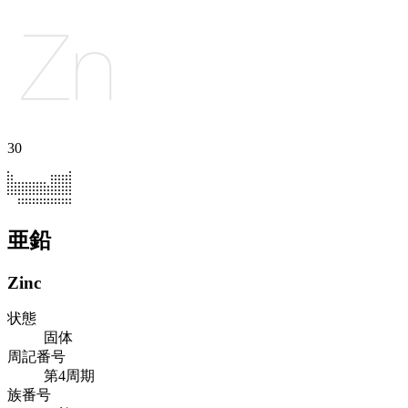
30
亜鉛
Zinc
状態
固体
周記番号
第4周期
族番号