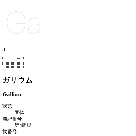
31
ガリウム
Gallium
状態
固体
周記番号
第4周期
族番号