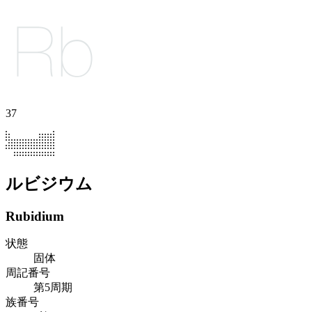
37
ルビジウム
Rubidium
状態
固体
周記番号
第5周期
族番号