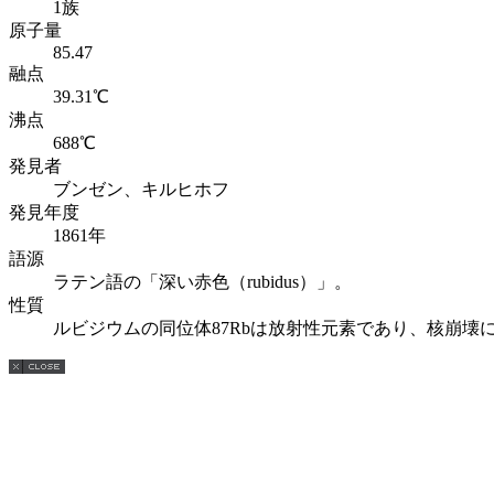
1族
原子量
85.47
融点
39.31℃
沸点
688℃
発見者
ブンゼン、キルヒホフ
発見年度
1861年
語源
ラテン語の「深い赤色（rubidus）」。
性質
ルビジウムの同位体87Rbは放射性元素であり、核崩壊