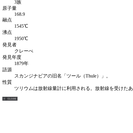
3族
原子量
168.9
融点
1545℃
沸点
1950℃
発見者
クレーべ
発見年度
1879年
語源
スカンジナビアの旧名「ツール（Thule）」。
性質
ツリウムは放射線量計に利用される。放射線を受けたあ