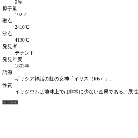
9族
原子量
192.2
融点
2410℃
沸点
4130℃
発見者
テナント
発見年度
1803年
語源
ギリシア神話の虹の女神「イリス（Iris）」。
性質
イリジウムは地球上では非常に少ない金属である。展性