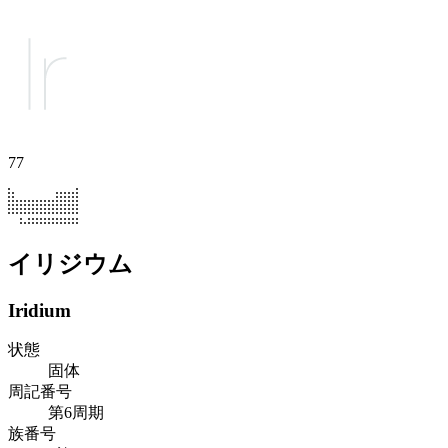
77
イリジウム
Iridium
状態
固体
周記番号
第6周期
族番号