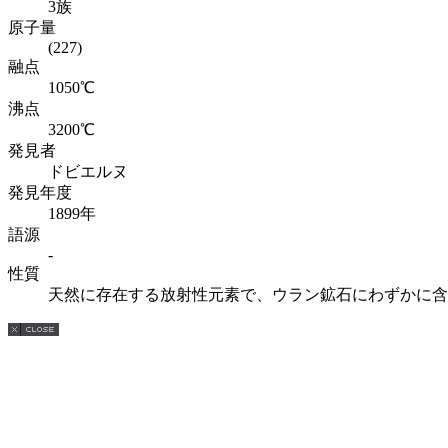
3族
原子量
(227)
融点
1050℃
沸点
3200℃
発見者
ドビエルヌ
発見年度
1899年
語源
-
性質
天然に存在する放射性元素で、ウラン鉱石にわずかに含