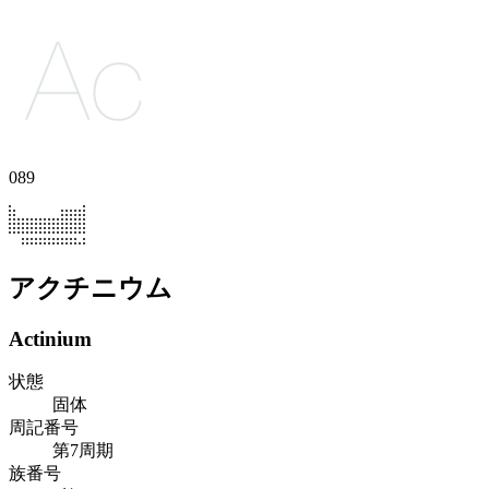
089
アクチニウム
Actinium
状態
固体
周記番号
第7周期
族番号