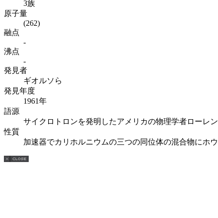
3族
原子量
(262)
融点
-
沸点
-
発見者
ギオルソら
発見年度
1961年
語源
サイクロトロンを発明したアメリカの物理学者ローレン
性質
加速器でカリホルニウムの三つの同位体の混合物にホウ