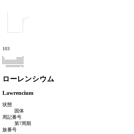
103
ローレンシウム
Lawrencium
状態
固体
周記番号
第7周期
族番号