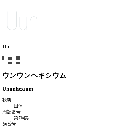
116
ウンウンヘキシウム
Ununhexium
状態
固体
周記番号
第7周期
族番号