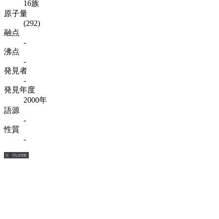
16族
原子量
(292)
融点
-
沸点
-
発見者
-
発見年度
2000年
語源
-
性質
-