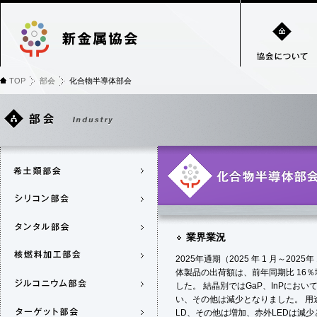
TOP
部会
化合物半導体部会
業界業況
2025年通期（2025 年 1 月～202
体製品の出荷額は、前年同期比 16％
した。 結晶別ではGaP、InPにおい
い、その他は減少となりました。 用
LD、その他は増加、赤外LEDは減少と.