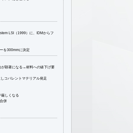
em LSI（1999）に、IDMからフ
を300mmに決定
向が顕著になる→材料への値下げ要
独立しコバレントマテリアル発足
が厳しくなる
合併