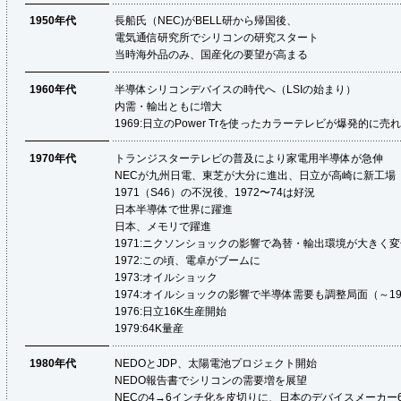
1950年代
長船氏（NEC)がBELL研から帰国後、
電気通信研究所でシリコンの研究スタート
当時海外品のみ、国産化の要望が高まる
1960年代
半導体シリコンデバイスの時代へ（LSIの始まり）
内需・輸出ともに増大
1969:
日立のPower Trを使ったカラーテレビが爆発的に売
1970年代
トランジスターテレビの普及により家電用半導体が急伸
NECが九州日電、東芝が大分に進出、日立が高崎に新工場
1971（S46）の不況後、1972〜74は好況
日本半導体で世界に躍進
日本、メモリで躍進
1971:
ニクソンショックの影響で為替・輸出環境が大きく変
1972:
この頃、電卓がブームに
1973:
オイルショック
1974:
オイルショックの影響で半導体需要も調整局面（～19
1976:
日立16K生産開始
1979:
64K量産
1980年代
NEDOとJDP、太陽電池プロジェクト開始
NEDO報告書でシリコンの需要増を展望
NECの4→6インチ化を皮切りに、日本のデバイスメーカー