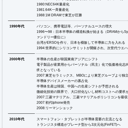
1980:
NEC64K量産化
1981:
64K一斉量産化
1988:
1M DRAMで東芝が圧勝
1990年代
パソコン、携帯電話等、パーソナルユースの増大
1996〜98：日本半導体の構造転換が始まる（DRAMからSyst
ァンドリー優位に）
台湾がERSOを作り、日本を模倣して半導体に力を入れる
1994:
世界的にシリコンサミットが開催され、次世代ウエハー
2000年代
半導体の生産が韓国東南アジアにシフト
電子製品が産業用からパーソナル（民主）化で低価格化志
求となっている
2007:東芝セラミックス、MBOにより東芝グループより
半導体デバイスメーカーの寡占化
半導体生産は韓国、中国への生産シフトが予想される
微細化技術の限界で、大口径化ないし材料コストへの要求
2007:
三菱マテリアル、三菱マテリアルポリシリコンを吸収
2007:
初代Iphone発売
2008:
リーマンショック
2010年代
スマートフォン・タブレットが半導体需要の主流となる
トランジスタ構造がプレーナ型から3次元化(FinFET)へ