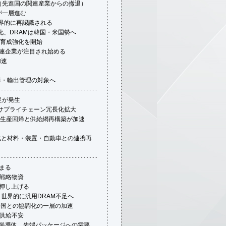
（先進国の関連産業からの撤退）
再編が一層進む
界的に再認識される
明化、DRAMは韓国・米国勢へ
の育成強化を開始
プ関連企業が注目され始める
加速
障・輸出管理の対象へ
足が発生
、サプライチェーン冗長化拡大
生産回帰と供給網再構築が加速
強化と材料・装置・自動車との連携再
まる
戦略物資
を押し上げる
り世界的に汎用DRAM不足へ
友好国との協調化の一層の加速
供給不安
ー半導体、先端パッケージへの需要