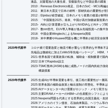
液晶、太陽電池の大量生産、安価販売など中国企業の躍進
2010：
Renesas Electronics発足、日本のSoC・MCU
2011:
東日本大震災で日本の材料・部材供給の重要性が世
2012：
Elpidaが経営破綻、日本のメモリ産業の後退が鮮
2015:
「中国製造2025」発表、中国が高付加価値製造業
2015-
AI向け計算需要が立ち上がりNVIDIAなどAIチッ
2017-
数nm世代、EUV導入準備が進み先端投資への集中
2018:
中国企業WingtechによるNexperia買収
2018-
米中摩擦やHuawei問題を機に半導体が経済安全保
2020年代前半
コロナ禍で需要急変と物流寸断が重なり世界的な半導体不
先端品は微細化に加えCoWoS等先端パッケージﾞ、HBM
2021-
世界各国で産業政策の転換、補助金・税制優遇で国内
2022:
日本でRapidus設立
2023-
TSMC熊本(JASM)を軸に成熟ノードの国内供給力
構築摸索
2020年代後半
2025:
生成AIが半導体需要を牽引。後工程の重要性が一層高
2025:
世界各国の補助金政策と輸出規制の常態化、半導体は
2025:
AIデータセンター向け需要がロジック・メモリ双方
2025:
主要DRAMメーカーのHBMへの生産配分シフトによ
2025:
Nexperia問題を代表とする世界的な自国主義化・
2026:
アメリカのイラン侵攻、石油由来製品、ヘリウム等の
2026:
AIデータセンター、電力制約、省電力半導体、パワ