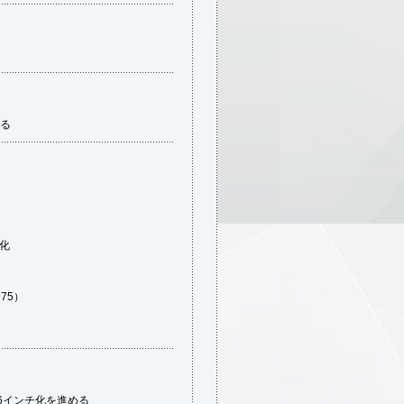
れる
化
75）
6インチ化を進める